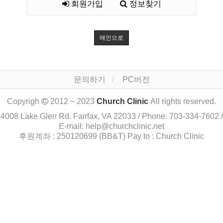
회원가입
정보찾기
메인으로
문의하기
PC버전
Copyrigh
2012 ~ 2023
Church Clinic
All rights reserved.
4008 Lake Glen Rd. Fairfax, VA 22033 / Phone: 703-334-7602 /
E-mail: help@churchclinic.net
후원계좌 : 250120699 (BB&T) Pay to : Church Clinic