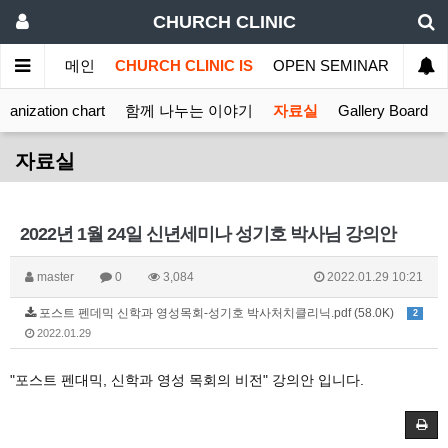
CHURCH CLINIC
메인
CHURCH CLINIC IS
OPEN SEMINAR
MINI
ganization chart
함께 나누는 이야기
자료실
Gallery Board
자료실
2022년 1월 24일 신년세미나 성기호 박사님 강의안
master
0
3,084
2022.01.29 10:21
포스트 펜데믹 신학과 영성목회-성기호 박사처치클리닉.pdf (58.0K)
2
2022.01.29
"포스트 펜대믹, 신학과 영성 목회의 비전" 강의안 입니다.