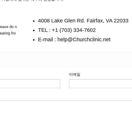
4008 Lake Glen Rd. Fairfax, VA 22033
lease do n
TEL : +1 (703) 334-7602
earing fro
E-mail : help@Churchclinic.net
이메일